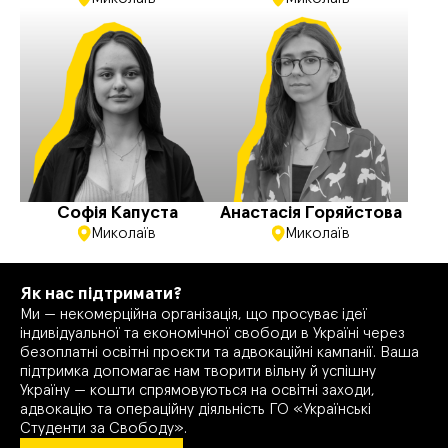
Софія Капуста
Анастасія Горяйстова
Миколаїв
Миколаїв
Як нас підтримати?
Ми — некомерційна організація, що просуває ідеї
індивідуальної та економічної свободи в Україні через
Анна — активістка
безоплатні освітні проєкти та адвокаційні кампанії. Ваша
УСС. Виросла в
підтримка допомагає нам творити вільну й успішну
місті
Україну — кошти спрямовуються на освітні заходи,
адвокацію та операційну діяльність ГО «Українські
Первомайську, що
Студенти за Свободу».
на Миколаївщині.