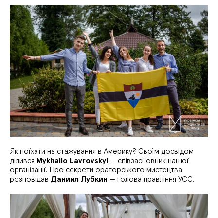
Як поїхати на стажування в Америку? Своїм досвідом
ділився
Mykhailo Lavrovskyi
— співзасновник нашої
організації. Про секрети ораторського мистецтва
розповідав
Даниил Лубкин
— голова правління УСС.