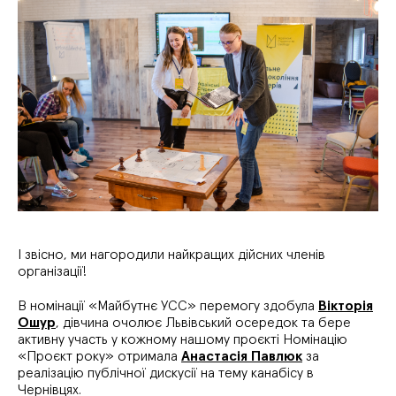
І звісно, ми нагородили найкращих дійсних членів
організації!
В номінації «Майбутнє УСС» перемогу здобула
Вікторія
Ошур
, дівчина очолює Львівський осередок та бере
активну участь у кожному нашому проєкті Номінацію
«Проєкт року» отримала
Анастасія Павлюк
за
реалізацію публічної дискусії на тему канабісу в
Чернівцях.