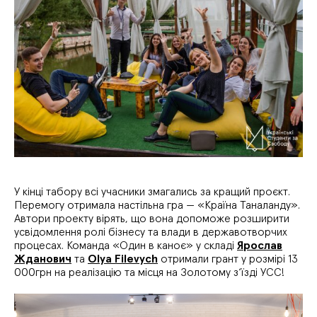
У кінці табору всі учасники змагались за кращий проєкт.
Перемогу отримала настільна гра — «Країна Таналанду».
Автори проекту вірять, що вона допоможе розширити
усвідомлення ролі бізнесу та влади в державотворчих
процесах. Команда «Один в каноє» у складі
Ярослав
Жданович
та
Olya Filevych
отримали грант у розмірі 13
000грн на реалізацію та місця на Золотому з‘їзді УСС!