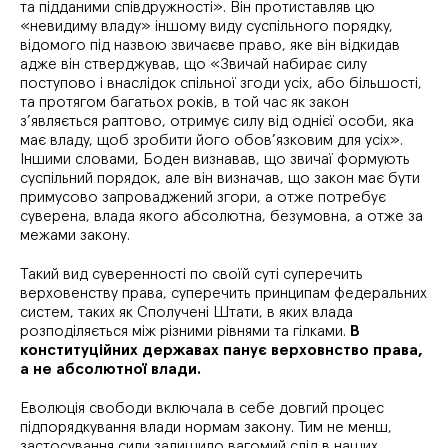
та підданими співдружності». Він протиставляв цю
«невидиму владу» іншому виду суспільного порядку,
відомого під назвою звичаєве право, яке він відкидав
адже він стверджував, що «Звичай набирає силу
поступово і внаслідок спільної згоди усіх, або більшості,
та протягом багатьох років, в той час як закон
з’являється раптово, отримує силу від однієї особи, яка
має владу, щоб зробити його обов’язковим для усіх».
Іншими словами, Боден визнавав, що звичаї формують
суспільний порядок, але він визначав, що закон має бути
примусово запроваджений згори, а отже потребує
суверена, влада якого абсолютна, безумовна, а отже за
межами закону.
Такий вид суверенності по своїй суті суперечить
верховенству права, суперечить принципам федеральних
систем, таких як Сполучені Штати, в яких влада
розподіляється між різними рівнями та гілками.
В
конституційних державах панує верховнство права,
а не абсолютної влади.
Еволюція свободи включала в себе довгий процес
підпорядкування влади нормам закону. Тим не менш,
застосування сили залишило вагомий слід в наших