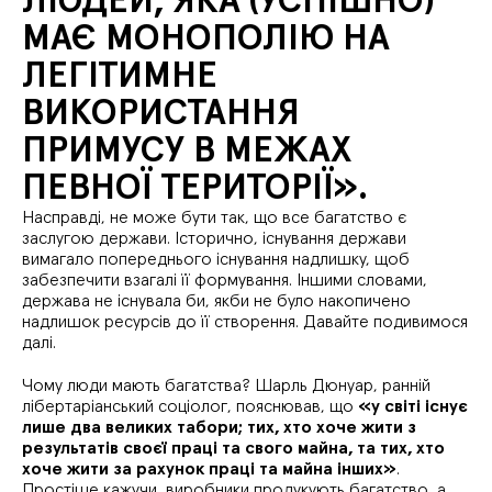
ЛЮДЕЙ, ЯКА (УСПІШНО)
МАЄ МОНОПОЛІЮ НА
ЛЕГІТИМНЕ
ВИКОРИСТАННЯ
ПРИМУСУ В МЕЖАХ
ПЕВНОЇ ТЕРИТОРІЇ».
Насправді, не може бути так, що все багатство є
заслугою держави. Історично, існування держави
вимагало попереднього існування надлишку, щоб
забезпечити взагалі її формування. Іншими словами,
держава не існувала би, якби не було накопичено
надлишок ресурсів до її створення. Давайте подивимося
далі.
Чому люди мають багатства? Шарль Дюнуар, ранній
лібертаріанський соціолог, пояснював, що
«у світі існує
лише два великих табори; тих, хто хоче жити з
результатів своєї праці та свого майна, та тих, хто
хоче жити за рахунок праці та майна інших»
.
Простіше кажучи, виробники продукують багатство, а