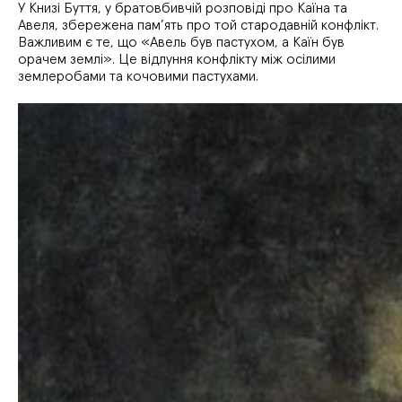
У Книзі Буття, у братовбивчій розповіді про Каїна та
Авеля, збережена пам’ять про той стародавній конфлікт.
Важливим є те, що «Авель був пастухом, а Каїн був
орачем землі». Це відлуння конфлікту між осілими
землеробами та кочовими пастухами.