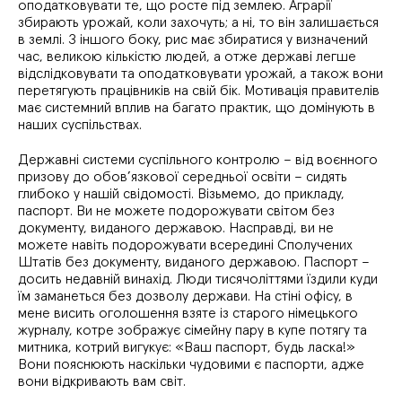
оподатковувати те, що росте під землею. Аграрії
збирають урожай, коли захочуть; а ні, то він залишається
в землі. З іншого боку, рис має збиратися у визначений
час, великою кількістю людей, а отже державі легше
відслідковувати та оподатковувати урожай, а також вони
перетягують працівників на свій бік. Мотивація правителів
має системний вплив на багато практик, що домінують в
наших суспільствах.
Державні системи суспільного контролю – від воєнного
призову до обов’язкової середньої освіти – сидять
глибоко у нашій свідомості. Візьмемо, до прикладу,
паспорт. Ви не можете подорожувати світом без
документу, виданого державою. Насправді, ви не
можете навіть подорожувати всередині Сполучених
Штатів без документу, виданого державою. Паспорт –
досить недавній винахід. Люди тисячоліттями їздили куди
їм заманеться без дозволу держави. На стіні офісу, в
мене висить оголошення взяте із старого німецького
журналу, котре зображує сімейну пару в купе потягу та
митника, котрий вигукує: «Ваш паспорт, будь ласка!»
Вони пояснюють наскільки чудовими є паспорти, адже
вони відкривають вам світ.