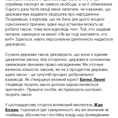
сприймає паспорт як символ свободи, а не її обмеження.
Одного разу після лекції мене запитали, чи я вважаю, що
держава має видавати свідоцтва про народження.
Подумавши, я відповів, що не бачу для цього жодної
однозначної причини, адже інші установи можуть це
робити також, тому моя відповідь «ні». Той, хто задавав
питання, накинувся на мене! «Як ви тоді знатимете, хто
ви?» Здається, навіть персональна ідентичність надається
державою.
Сучасні держави також декларують, що вони є єдиним
джерелом закону. Але історично, держави в основному
замінювали звичаєве право насадженим. Ми оточені
великою кількістю законів, які не є продуктом держави,
адже закон – це супутній продукт добровільної
взаємодії. Як стверджує великий юрист
Бруно Леоні
:
«Індивіди творять закон допоки задовольняються
претензії». Приватні особи, які підписують контракт,
творять закон.
У шістнадцятому сторіччі впливовий мислитель
Жан
Боден
, торкнувся ідеї суверенності, яку він визначив як
«найвищу, абсолютну і постійну владу над громадянами