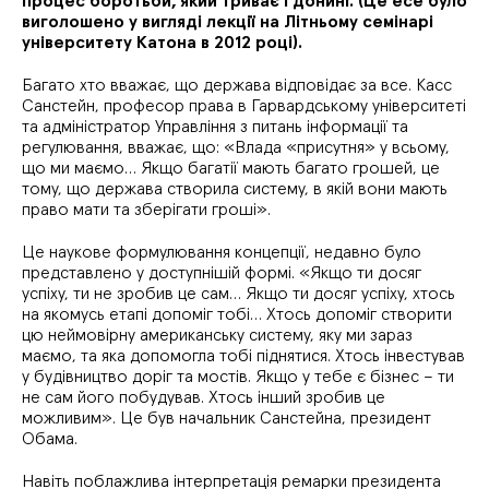
процес боротьби, який триває і донині. (Це есе було
виголошено у вигляді лекції на Літньому семінарі
університету Катона в 2012 році).
Багато хто вважає, що держава відповідає за все. Касс
Санстейн, професор права в Гарвардському університеті
та адміністратор Управління з питань інформації та
регулювання, вважає, що: «Влада «присутня» у всьому,
що ми маємо… Якщо багатії мають багато грошей, це
тому, що держава створила систему, в якій вони мають
право мати та зберігати гроші».
Це наукове формулювання концепції, недавно було
представлено у доступнішій формі. «Якщо ти досяг
успіху, ти не зробив це сам… Якщо ти досяг успіху, хтось
на якомусь етапі допоміг тобі… Хтось допоміг створити
цю неймовірну американську систему, яку ми зараз
маємо, та яка допомогла тобі піднятися. Хтось інвестував
у будівництво доріг та мостів. Якщо у тебе є бізнес – ти
не сам його побудував. Хтось інший зробив це
можливим». Це був начальник Санстейна, президент
Обама.
Навіть поблажлива інтерпретація ремарки президента