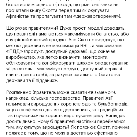
болотистій місцевості (шкода, що різні очільники не
прочитали книгу Скотта перед тим як окупувати
Афганістан та пропагувати там «державотворення»).
Що рухає правителями? Дуже прості моделі доводять,
що правителі намагаються максимізувати багатство, або
внутрішній валовий продукт. Але Скотт стверджує, що
метою держави є не максимізація ВВП, а максимізація
«ПДД» (продукт, доступний державі), що означає
виробництво, яке легко визначити, моніторити,
обліковувати та конфісковувати шляхом оподаткування:
«Правитель… максимізує продукт, доступний державі
навіть, при потребі, за рахунок загального багатства
держави та її підданих».
Розглянемо (правитель може сказати «візьмемо»),
наприклад, сільське господарство. Правителі Азії
гальмували вирощування коренеплодів та бульбоплодів,
«що є анафемою для всіх державників, як традиційних
так і сучасних» на користь вирощування рису. Виглядає
досить дивно. Чому б правителі настільки переймалися
тим, яку культуру вирощують? Як пояснює Скотт, причина
полягає в тому, що не можна достатньо ефективно