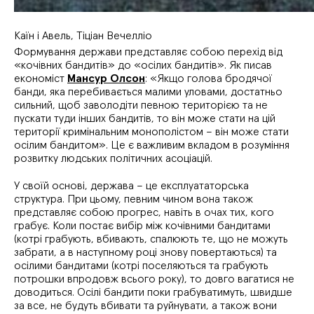
Каїн і Авель, Тіціан Вечелліо
Формування держави представляє собою перехід від
«кочівних бандитів» до «осілих бандитів». Як писав
економіст
Мансур Олсон
: «Якщо голова бродячої
банди, яка перебивається малими уловами, достатньо
сильний, щоб заволодіти певною територією та не
пускати туди інших бандитів, то він може стати на цій
території кримінальним монополістом – він може стати
осілим бандитом». Це є важливим вкладом в розуміння
розвитку людських політичних асоціацій.
У своїй основі, держава – це експлуататорська
структура. При цьому, певним чином вона також
представляє собою прогрес, навіть в очах тих, кого
грабує. Коли постає вибір між кочівними бандитами
(котрі грабують, вбивають, спалюють те, що не можуть
забрати, а в наступному році знову повертаються) та
осілими бандитами (котрі поселяються та грабують
потрошки впродовж всього року), то довго вагатися не
доводиться. Осілі бандити поки грабуватимуть, швидше
за все, не будуть вбивати та руйнувати, а також вони