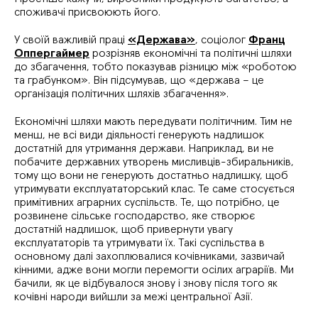
споживачі присвоюють його.
У своїй важливій праці
«Держава»
, соціолог
Франц
Оппергаймер
розрізняв економічні та політичні шляхи
до збагачення, тобто показував різницю між «роботою
та грабунком». Він підсумував, що «держава – це
організація політичних шляхів збагачення».
Економічні шляхи мають передувати політичним. Тим не
менш, не всі види діяльності генерують надлишок
достатній для утримання держави. Наприклад, ви не
побачите державних утворень мисливців-збиральників,
тому що вони не генерують достатньо надлишку, щоб
утримувати експлуататорський клас. Те саме стосується
примітивних аграрних суспільств. Те, що потрібно, це
розвинене сільське господарство, яке створює
достатній надлишок, щоб привернути увагу
експлуататорів та утримувати їх. Такі суспільства в
основному далі захоплювалися кочівниками, зазвичай
кінними, адже вони могли перемогти осілих аграріїв. Ми
бачили, як це відбувалося знову і знову після того як
кочівні народи вийшли за межі центральної Азії.