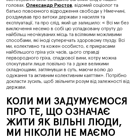
головах.
Олександр Рюстов
, відомий соціолог та
батько повоєнного відродження свободи у Німеччині,
роздумував про витоки держави з насилля та
експлуатації, та про слід, який це залишило: « Всі ми без
виключення несемо в собі цю успадковану отруту до
найбільш неочікуваних місць та всілякими можливими
способами, які іноді суперечать здоровому глузду. Всі
ми, колективно та кожен особисто, є прикрасами
найбільшого гріха усіх часів, цього справді
первородного гріха, спадкової вини, котру можна
спокутувати лише повільно та з дуже великими
складнощами, заглянувши в суть, маючи волю до
одужання та активним колективним каяттям». Потрібно
докласти зусиль, щоб звільнити розум від залежності від
держави.
КОЛИ МИ ЗАДУМУЄМОСЯ
ПРО ТЕ, ЩО ОЗНАЧАЄ
ЖИТИ ЯК ВІЛЬНІ ЛЮДИ,
МИ НІКОЛИ НЕ МАЄМО