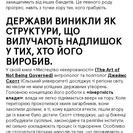
захищатимуть від інших бандитів. Це певного роду
прогрес, навіть з точки зору тих, кого грабують.
ДЕРЖАВИ ВИНИКЛИ ЯК
СТРУКТУРИ, ЩО
ВИЛУЧАЮТЬ НАДЛИШОК
У ТИХ, ХТО ЙОГО
ВИРОБИВ.
У своїй книзі «Мистецтво некерованості»
(The Art of
Not Being Governed)
антрополог та політолог
Джеймс
Скотт
(Єльський університет) досліджує ті регіони світу,
які ніколи не мали успішних державних утворень.
Головною концепцією його роботи є
«інертність
влади»
: влада не легко піднімається вверх на гору. Коли
територією прокотилася хвиля загарбників, вони
захопили долини, а ті, кому вдалося втекти, пішли вгору,
де їх важче було дістати. Скотт стверджує, що ці біженці
розбудувати суспільні, законодавчі та релігійні інститути,
які сильно ускладнюють процес їх підкорення. Особливо
це стосується гірських народів та тих, що проживають у