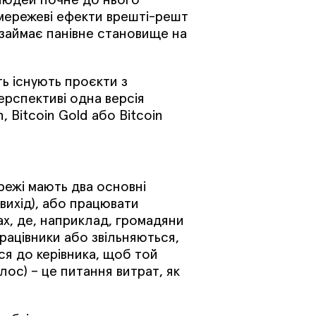
 мережеві ефекти врешті-решт
 займає панівне становище на
ть існують проєкти з
ерспективі одна версія
h, Bitcoin Gold або Bitcoin
режі мають два основні
(вихід), або працювати
ах, де, наприклад, громадяни
працівники або звільняються,
ся до керівника, щоб той
олос) – це питання витрат, як