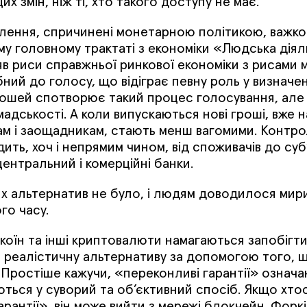
х змін, ніж ті, хто такого доступу не має.
влення, спричинені монетарною політикою, важко п
му головному трактаті з економіки «Людська діял
яв риси справжньої ринкової економіки з рисами м
ний до голосу, що відіграє певну роль у визначе
рошей спотворює такий процес голосування, але
дськості. А коли випускаються нові гроші, вже н
м і заощадникам, стають менш вагомими. Контр
ть, хоч і непрямим чином, від споживачів до суб’
ентральний і комерційні банки.
их альтернатив не було, і людям доводилося мири
го часу.
ткоїн та інші криптовалюти намагаються запобіг
 реалістичну альтернативу за допомогою того, 
Простіше кажучи, «переконливі гарантії» означа
ться у суворий та об’єктивний спосіб. Якщо хтос
арантії», він може вийти з мережі блокчейн. Форк