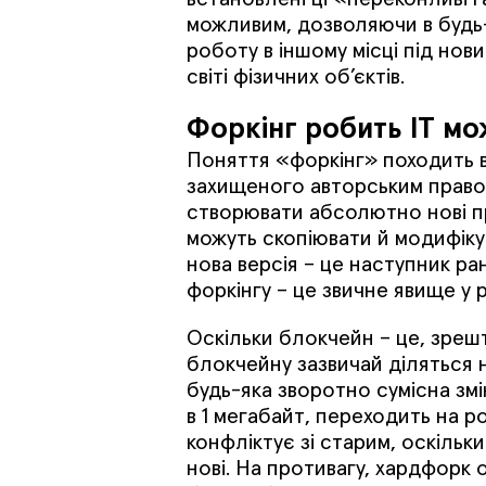
можливим, дозволяючи в будь
роботу в іншому місці під нов
світі фізичних об’єктів.
Форкінг робить IT м
Поняття «форкінг» походить ві
захищеного авторським право
створювати абсолютно нові пр
можуть скопіювати й модифіку
нова версія – це наступник ра
форкінгу – це звичне явище у 
Оскільки блокчейн – це, зреш
блокчейну зазвичай діляться 
будь-яка зворотно сумісна змі
в 1 мегабайт, переходить на р
конфліктує зі старим, оскільк
нові. На противагу, хардфорк 