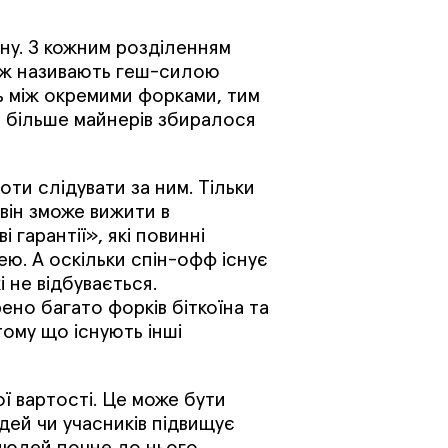
ну. З кожним розділенням
кож називають геш-силою
ь між окремими форками, тим
а більше майнерів збиралося
оти слідувати за ним. Тільки
 він зможе вижити в
 гарантії», які повинні
ею. А оскільки спін-офф існує
і не відбувається.
рено багато форків біткоїна та
тому що існують інші
ї вартості. Це може бути
дей чи учасників підвищує
 людей почне до нього