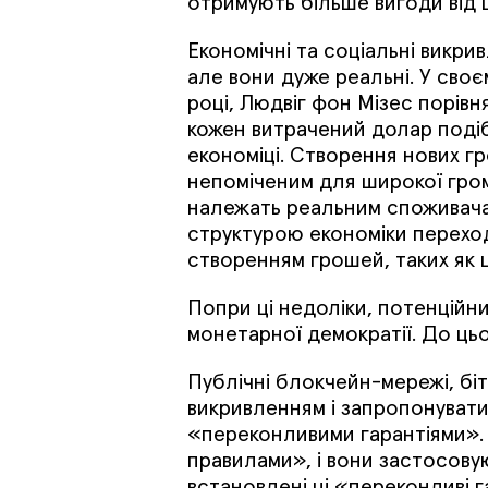
отримують більше вигоди від ци
Економічні та соціальні викри
але вони дуже реальні. У своє
році, Людвіг фон Мізес порівн
кожен витрачений долар подіб
економіці. Створення нових г
непоміченим для широкої грома
належать реальним споживача
структурою економіки переходи
створенням грошей, таких як ц
Попри ці недоліки, потенційн
монетарної демократії. До цьо
Публічні блокчейн-мережі, бі
викривленням і запропонувати
«переконливими гарантіями». 
правилами», і вони застосовую
встановлені ці «переконливі г