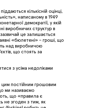
гучності.
іддаються кількісній оцінці,
ьність», написаному в 1949
онетарної демократії, у якій
нні виробничих структур в
 зазвичай це залишається
аявні «бюлетені» – гроші, що
оль над виробничою
єктів, що стоять за
тися з усіма недоліками
ти цим постійним грошовим
що ми називаємо
ють, що «правила є
ь не згоден з тим, як
інг
(forking)
робить це