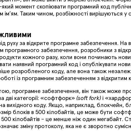
-який момент скопіювати програмний код публіч
им ім’ям. Таким чином, розбіжності вирішуються у
ожливими
д руху за відкрите програмне забезпечення. На в
м програмного забезпечення, розробники з відкр
одукти кожного разу, коли вони починають новий
вати наявний програмний код і опублікувати нови
ніше розробленого коду, але вона також незалежн
роботі із програмним забезпеченням з відкритим 
тою, програмне забезпечення, він також може пр
на дві категорії: «софтфорк»
(soft fork)
і «хардфо
на вихідного коду. Якщо, наприклад, блокчейн, б
озмір блоків в 500 кілобайтів, це може бути софт
и 500 кілобайтів – це менше ніж один мегабайт. 
означає зміну протоколу, яка не є зворотно сумі