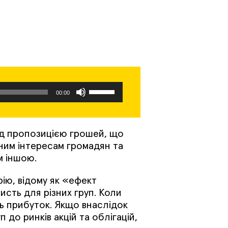
Використовуйте
00:00
клавіші
зі
стрілками
ад пропозицією грошей, що
Вгору/
ним інтересам громадян та
м іншою.
Вниз
для
ію, відому як «ефект
збільшення
исть для різних груп. Коли
чи
ь прибуток. Якщо внаслідок
зменшення
 до ринків акцій та облігацій,