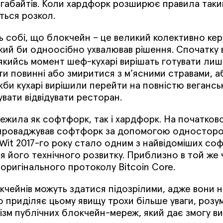
мегабайтів. Коли хардфорк розширює правила таки
ється розкол.
ь собі, що блокчейн – це великий колективно ке
кий би одноосібно ухвалював рішення. Спочатку
 якийсь момент шеф-кухарі вирішать готувати лише
ти повинні або змиритися з м’ясними стравами, 
би кухарі вирішили перейти на повністю веганськ
вати відвідувати ресторан.
ежила як софтфорк, так і хардфорк. На початково
впроваджував софтфорк за допомогою односторо
it 2017-го року стало одним з найвідоміших соф
 його технічного розвитку. Приблизно в той же 
д оригінального протоколу Bitcoin Core.
кчейнів можуть здатися підозрілими, адже вони 
хто приділяє цьому явищу трохи більше уваги, роз
зм публічних блокчейн-мереж, який дає змогу вип