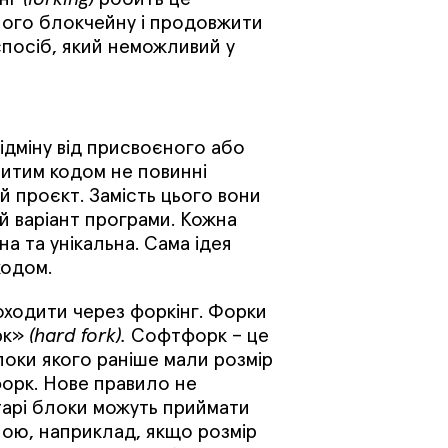
ного блокчейну і продовжити
 спосіб, який неможливий у
ідміну від присвоєного або
итим кодом не повинні
 проєкт. Замість цього вони
й варіант програми. Кожна
а та унікальна. Сама ідея
кодом.
оходити через форкінг. Форки
рк»
(hard fork).
Софтфорк – це
локи якого раніше мали розмір
форк. Нове правило не
Старі блоки можуть приймати
сною, наприклад, якщо розмір