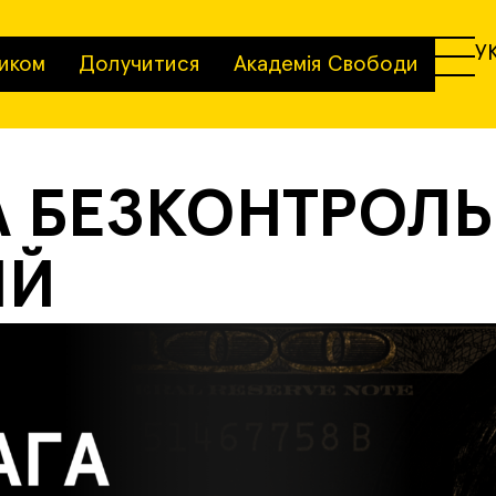
У
иком
Долучитися
Академія Свободи
А БЕЗКОНТРОЛ
ІЙ