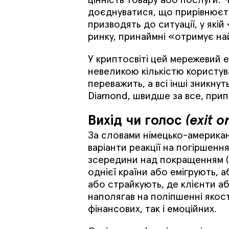
доєднуватися, що прирівнюєть
призводять до ситуації, у як
ринку, принаймні «отримує на
У криптосвіті цей мережевий е
невеликою кількістю користува
переважить, а всі інші зникнуть
Diamond, швидше за все, прип
Вихід чи голос
(exit o
За словами німецько-американ
варіанти реакції на погіршення
зсередини над покращенням (г
однієї країни або емігрують, 
або страйкують, де клієнти аб
наполягав на поліпшенні якості
фінансових, так і емоційних.