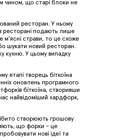
м чином, що старі блоки не
рований ресторан. У ньому
 в ресторані подають лише
 м’ясні страви, то це схоже
або шукати новий ресторан.
у кухню. У цьому випадку
му етапі творець біткоїна
нніх оновлень програмного
тфорків біткоїна, створивши
час найвідоміший хардфорк,
нібито створюють грошову
уміють, що форки – це
робовувати нові ідеї та