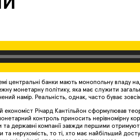
ІЙ
темі центральні банки мають монопольну владу н
жну монетарну політику, яка має служити загаль
чений намір. Реальність, однак, часто буває зовсі
кий економіст Річард Кантільйон сформулював теор
 монетарний контроль приносить нерівномірну кор
и та державні компанії завжди першими отримуют
 та нерухомість, то ті, хто має найбільший доступ