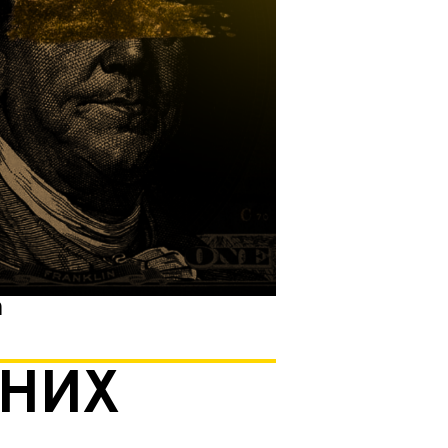
а
ЬНИХ