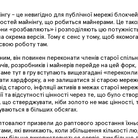
гу – це невигідно для публічної мережі блокчей
ностей майнінгу, що робиться майнерами. Це та
вони «розбавляють» і розподіляють цю потужніст
 окрема версія. Тому є сенс у тому, щоб якомог
 свою роботу там.
им, він повинен переконати членів старої спільн
ів, розробників і майнерів перейде на цей форк,
аме тут в гру вступають вищезгадані «переконливі
вати хардфорку, а не залишатися зі старою мереж
д старого, інфляції активів в межах старої мереж
ії та відсутності цінності через те, що було ство
о, що стверджувати, ніби золото не має цінності, 
уваються в більших обсягах.
товалют призвели до раптового зростання їхньо
ми, які виникають, коли збільшення кількості лю
 Чим більше використовується сервіс, тим більше