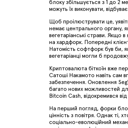
блоку збільшується з 1 до 2 
можуть їх виконувати, відбува
Щоб проілюструвати це, уявіт
немає центрального органу, я
вегетаріанські страви. Якщо в
на хардфорк. Попередні клієн
Натомість софтфорк був би, як
вегетаріанці могли б продовжу
Криптовалюта біткоїн вже пер
Сатоші Накамото навіть сам 
забезпечення. Оновлення SegW
багато нових можливостей для
Bitcoin Cash, відокремився ві
На перший погляд, форки бло
цінність з повітря. Однак ті, 
соціально-еволюційний механі