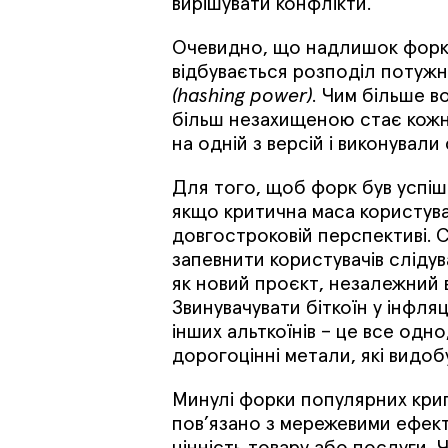
вирішувати конфлікти.
Очевидно, що надлишок форкін
відбувається розподіл потуж
(hashing power)
. Чим більше 
більш незахищеною стає кожна
на одній з версій і виконували
Для того, щоб форк був успішн
якщо критична маса користувач
довгостроковій перспективі. С
запевнити користувачів сліду
як новий проєкт, незалежний ві
Звинувачувати біткоїн у інфляц
інших альткоїнів – це все одн
дорогоцінні метали, які видоб
Минулі форки популярних крип
пов’язано з мережевими ефекта
цінність товару або послуги.