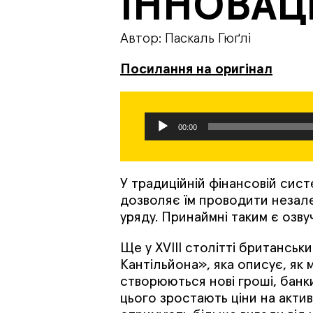
ІННОВАЦ
Автор: Паскаль Гюґлі
Посилання на оригінал
Аудіопрогравач
00:00
У традиційній фінансовій сис
дозволяє їм проводити незале
уряду. Принаймні таким є озву
Ще у XVIII столітті британсь
Кантільйона», яка описує, як
створюються нові гроші, банк
цього зростають ціни на активи