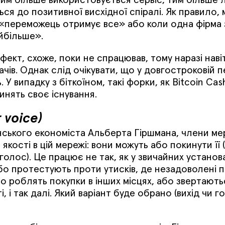
ся до позитивної висхідної спіралі. Як правило,
ій «переможець отримує все» або коли одна фірма
йбільше».
фект, схоже, поки не спрацював, тому наразі наві
чів. Однак слід очікувати, що у довгостроковій п
. У випадку з біткоїном, такі форки, як Bitcoin Cas
инять своє існування.
r voice)
ського економіста Альберта Гіршмана, члени ме
 якості в цій мережі: вони можуть або покинути її 
олос). Це працює не так, як у звичайних установ
або протестують проти утисків, де незадоволені 
о роблять покупки в інших місцях, або звертають
, і так далі. Який варіант буде обрано (вихід чи г