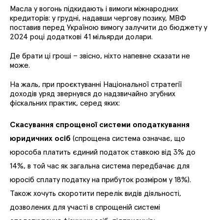
Масла у вогонь підкидають і вимоги міжнародних
кредиторів: у грудні, надавши чергову позику, МВФ
поставив перед Україною вимогу залучити до бюджету у
2024 році додаткові 41 мільярди долари.
Де брати ці гроші – звісно, ніхто напевне сказати не
може.
На жаль, при проєктуванні Національної стратегії
доходів уряд звернувся до надзвичайно згубних
фіскальних практик, серед яких:
Скасування спрощеної системи оподаткування
юридичних осіб
(спрощена система означає, що
юрособа платить єдиний податок ставкою від 3% до
14%, в той час як загальна система передбачає для
юросіб сплату податку на прибуток розміром у 18%).
Також хочуть скоротити перелік видів діяльності,
дозволених для участі в спрощеній системі