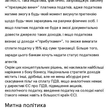
звітності, така ініціатива, фактично, запроваджує законну
«“презумцію вини»” платника податків, адже податкова
матиме змогу в будь-який момент висунути претензію
щодо будь-яких зарахувань на рахунки фізичних осіб. І
якщо платник податків не буде в змозі документально
довести джерело таких доходів, і якщо податкова
визнає ці доходи «“прибутками»”, то зможе вимагати
сплати податку у 18% від суми транзакції. Більше того,
заради цього банкам хочуть надати статус податкових
агентів.
Окрім цих концептуальних рішень, які накликали найбільші
нарікання з боку бізнесу, Національна стратегія доходів
містить і інші, дрібніші, але не менш абсурдні речі:
скасування пільг на сплату ПДВ, якщо аналогічних немає
у директиві ЄС про ПДВ, підвищення акцизів,
екологічного податку, введення податку на солодкі напої
(такого немає навіть в більшості країн ЄС).
Митна політика