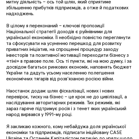
митну діяльність – ось той шлях, який сприятиме
збільшенню прибутків підприємців, а отже й податкових
надходжень.
В цілому я переконаний – ключові пропозиції
Національної стратегії доходів є руйнівними для
української економіки. Її необхідно повністю переглянути
та сфокусувати на усуненню перешкод для розвитку
приватних ініціатив, на спрощенні процедур заходу
інвесторів та позитивної мотивації переходити бізнесу з
«тіні» в правове поле. Ось ті пункти, які на мою думку, і за
досвідом багатьох ринкових економік, наповнять бюджет
України та дадуть усьому населенню полегшення
економічних тягарів від розв’язаною росією війни.
Наостанок додам: шлях фіскалізації, нових і нових
перевірок, тиску на бізнес – це крок не до цивілізації, а
наслідування авторитарних режимів. Тих режимів, які
зараз гаряче підтримує росія і з тенет яких український
народ вирвався у 1991-му році.
Я закликаю кожного, кому небайдужа доля української
економіки та підприємців, підписати ініційовану CASE
Ukraine та Останнім Капіталістом
петицію до уряду
щодо