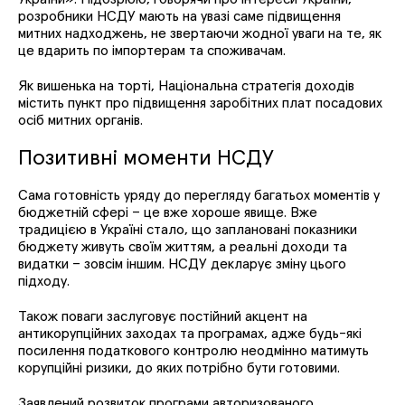
розробники НСДУ мають на увазі саме підвищення
митних надходжень, не звертаючи жодної уваги на те, як
це вдарить по імпортерам та споживачам.
Як вишенька на торті, Національна стратегія доходів
містить пункт про підвищення заробітних плат посадових
осіб митних органів.
Позитивні моменти НСДУ
Сама готовність уряду до перегляду багатьох моментів у
бюджетній сфері – це вже хороше явище. Вже
традицією в Україні стало, що заплановані показники
бюджету живуть своїм життям, а реальні доходи та
видатки – зовсім іншим. НСДУ декларує зміну цього
підходу.
Також поваги заслуговує постійний акцент на
антикорупційних заходах та програмах, адже будь-які
посилення податкового контролю неодмінно матимуть
корупційні ризики, до яких потрібно бути готовими.
Заявлений розвиток програми авторизованого