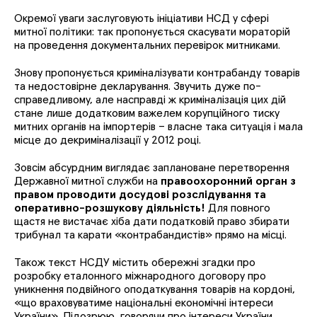
Окремої уваги заслуговують ініціативи НСД у сфері
митної політики: так пропонується скасувати мораторій
на проведення документальних перевірок митниками.
Знову пропонується криміналізувати контрабанду товарів
та недостовірне декларування. Звучить дуже по-
справедливому, але насправді ж криміналізація цих дій
стане лише додатковим важелем корупційного тиску
митних органів на імпортерів – власне така ситуація і мала
місце до декриміналізації у 2012 році.
Зовсім абсурдним виглядає заплановане перетворення
Державної митної служби на
правоохоронний орган з
правом проводити досудові розслідування та
оперативно-розшукову діяльність!
Для повного
щастя не вистачає хіба дати податковій право збирати
трибунал та карати «контрабандистів» прямо на місці.
Також текст НСДУ містить обережні згадки про
розробку еталонного міжнародного договору про
уникнення подвійного оподаткування товарів на кордоні,
«що враховуватиме національні економічні інтереси
України». Підозрюю, говорячи про інтереси України,