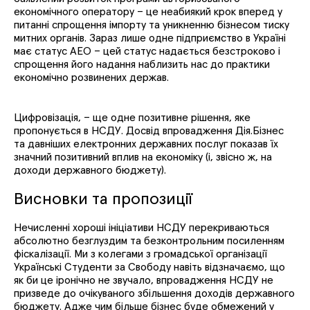
економічного оператору – це неабиякий крок вперед у
питанні спрощення імпорту та уникненню бізнесом тиску
митних органів. Зараз лише одне підприємство в Україні
має статус АЕО – цей статус надається безстроково і
спрощення його надання наблизить нас до практики
економічно розвинених держав.
Цифровізація, – ще одне позитивне рішення, яке
пропонується в НСДУ. Досвід впровадження Дія.Бізнес
та давніших електронних державних послуг показав їх
значний позитивний вплив на економіку (і, звісно ж, на
доходи державного бюджету).
Висновки та пропозиції
Нечисленні хороші ініціативи НСДУ перекриваються
абсолютно безглуздим та безконтрольним посиленням
фіскалізації. Ми з колегами з громадської організації
Українські Студенти за Свободу навіть відзначаємо, що
як би це іронічно не звучало, впровадження НСДУ не
призведе до очікуваного збільшення доходів державного
бюджету. Адже чим більше бізнес буде обмежений у