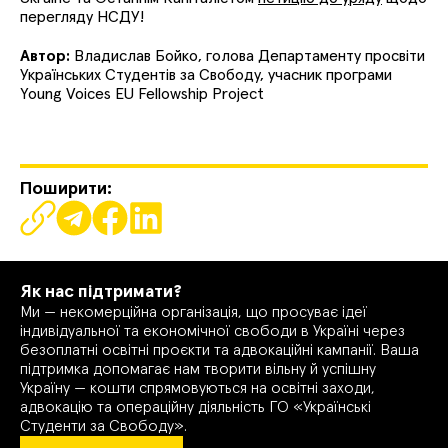
перегляду НСДУ!
Автор:
Владислав Бойко, голова Департаменту просвіти
Українських Студентів за Свободу, учасник програми
Young Voices EU Fellowship Project
Поширити:
Як нас підтримати?
Ми — некомерційна організація, що просуває ідеї
індивідуальної та економічної свободи в Україні через
безоплатні освітні проєкти та адвокаційні кампанії. Ваша
підтримка допомагає нам творити вільну й успішну
Україну — кошти спрямовуються на освітні заходи,
адвокацію та операційну діяльність ГО «Українські
Студенти за Свободу».