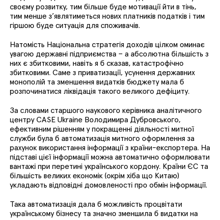
своєму розвитку, тим більше буде мотивації йти в тінь,
тим менше з’являтиметься нових платників податків і тим
гіршою буде ситуація для споживачів.
Натомість Національна стратегія доходів цілком оминає
увагою державні підприємства – а абсолютна більшість з
них є збитковими, навіть я б сказав, катастрофічно
збитковими. Саме з приватизації, усунення державних
монополій та зменшення видатків бюджету мала б
розпочинатися ліквідація такого великого дефіциту.
За словами старшого наукового керівника аналітичного
центру CASE Ukraine Володимира Дубровського,
ефективним рішенням у покращенні діяльності митної
служби була б автоматизація митного оформлення за
рахунок використання інформації з країни-експортера. На
підставі цієї інформації можна автоматично оформлювати
вантажі при перетині українського кордону. Країни ЄС та
більшість великих економік (окрім хіба що Китаю)
укладають відповідні домовленості про обмін інформації.
Така автоматизація дала б можливість процвітати
українському бізнесу та значно зменшила б видатки на