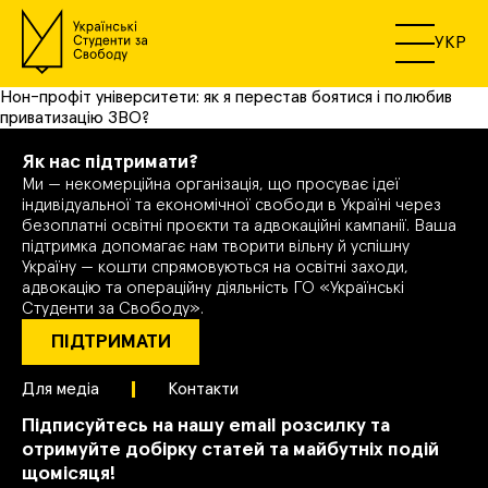
УКР
Нон-профіт університети: як я перестав боятися і полюбив
приватизацію ЗВО?
Як нас підтримати?
Ми — некомерційна організація, що просуває ідеї
індивідуальної та економічної свободи в Україні через
безоплатні освітні проєкти та адвокаційні кампанії. Ваша
підтримка допомагає нам творити вільну й успішну
Україну — кошти спрямовуються на освітні заходи,
адвокацію та операційну діяльність ГО «Українські
Студенти за Свободу».
ПІДТРИМАТИ
Для медіа
Контакти
Підписуйтесь на нашу email розсилку та
отримуйте добірку статей та майбутніх подій
щомісяця!