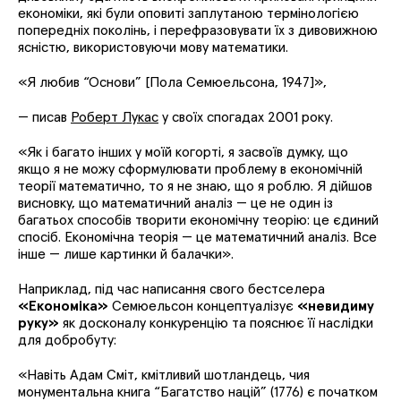
економіки, які були оповиті заплутаною термінологією
попередніх поколінь, і перефразовувати їх з дивовижною
ясністю, використовуючи мову математики.
«
Я любив “Основи” [Пола Семюельсона, 1947]
»
,
— писав
Роберт Лукас
у своїх спогадах 2001 року.
«
Як і багато інших у моїй когорті, я засвоїв думку, що
якщо я не можу сформулювати проблему в економічній
теорії математично, то я не знаю, що я роблю. Я дійшов
висновку, що математичний аналіз — це не один із
багатьох способів творити економічну теорію: це єдиний
спосіб. Економічна теорія — це математичний аналіз. Все
інше — лише картинки й балачки
»
.
Наприклад, під час написання свого бестселера
«Економіка»
Семюельсон концептуалізує
«невидиму
руку»
як досконалу конкуренцію та пояснює її наслідки
для добробуту:
«
Навіть Адам Сміт, кмітливий шотландець, чия
монументальна книга “Багатство націй” (1776) є початком