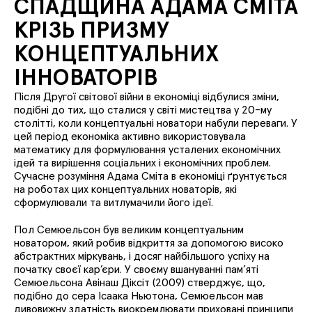
СПАДЩИНА АДАМА СМІТА
КРІЗЬ ПРИЗМУ
КОНЦЕПТУАЛЬНИХ
ІННОВАТОРІВ
Після Другої світової війни в економіці відбулися зміни,
подібні до тих, що сталися у світі мистецтва у 20-му
столітті, коли концептуальні новатори набули переваги. У
цей період економіка активно використовувала
математику для формулювання усталених економічних
ідей та вирішення соціальних і економічних проблем.
Сучасне розуміння Адама Сміта в економіці ґрунтується
на роботах цих концептуальних новаторів, які
сформулювали та витлумачили його ідеї.
Пол Семюельсон був великим концептуальним
новатором, який робив відкриття за допомогою високо
абстрактних міркувань, і досяг найбільшого успіху на
початку своєї кар’єри. У своєму вшануванні пам’яті
Семюельсона Авінаш Діксіт (2009) стверджує, що,
подібно до сера Ісаака Ньютона, Семюельсон мав
дивовижну здатність виокремлювати приховані принципи