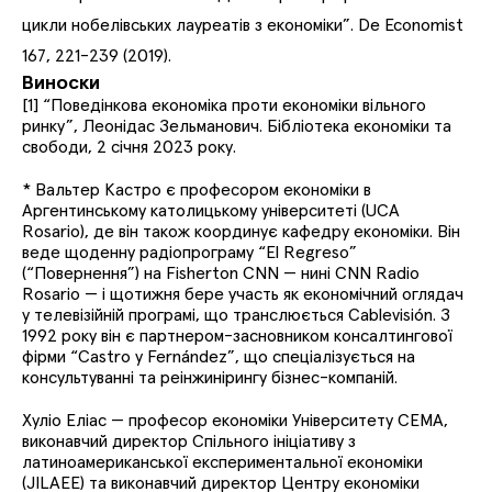
цикли нобелівських лауреатів з економіки”. De Economist
167, 221-239 (2019).
Виноски
[1] “Поведінкова економіка проти економіки вільного
ринку”, Леонідас Зельманович. Бібліотека економіки та
свободи, 2 січня 2023 року.
* Вальтер Кастро є професором економіки в
Аргентинському католицькому університеті (UCA
Rosario), де він також координує кафедру економіки. Він
веде щоденну радіопрограму “El Regreso”
(“Повернення”) на Fisherton CNN — нині CNN Radio
Rosario — і щотижня бере участь як економічний оглядач
у телевізійній програмі, що транслюється Cablevisión. З
1992 року він є партнером-засновником консалтингової
фірми “Castro y Fernández”, що спеціалізується на
консультуванні та реінжинірингу бізнес-компаній.
Хуліо Еліас — професор економіки Університету CEMA,
виконавчий директор Спільного ініціативу з
латиноамериканської експериментальної економіки
(JILAEE) та виконавчий директор Центру економіки