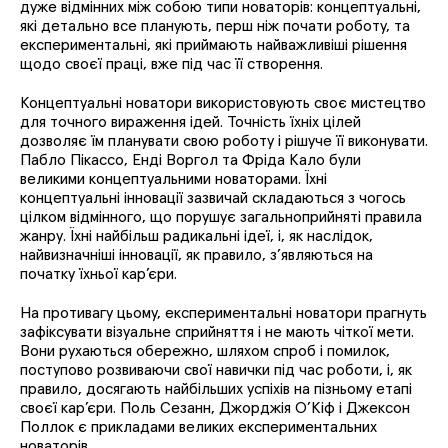
дуже відмінних між собою типи новаторів: концептуальні,
які детально все планують, перш ніж почати роботу, та
експериментальні, які приймають найважливіші рішення
щодо своєї праці, вже під час її створення.
Концептуальні новатори використовують своє мистецтво
для точного вираження ідей. Точність їхніх цілей
дозволяє їм планувати свою роботу і рішуче її виконувати.
Пабло Пікассо, Енді Воргол та Фріда Кало були
великими концептуальними новаторами. Їхні
концептуальні інновації зазвичай складаються з чогось
цілком відмінного, що порушує загальноприйняті правила
жанру. Їхні найбільш радикальні ідеї, і, як наслідок,
найвизначніші інновації, як правило, з’являються на
початку їхньої кар’єри.
На противагу цьому, експериментальні новатори прагнуть
зафіксувати візуальне сприйняття і не мають чіткої мети.
Вони рухаються обережно, шляхом спроб і помилок,
поступово розвиваючи свої навички під час роботи, і, як
правило, досягають найбільших успіхів на пізньому етапі
своєї кар’єри. Поль Сезанн, Джорджія О’Кіф і Джексон
Поллок є прикладами великих експериментальних
новаторів.