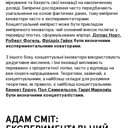
міркування та базують свої інновації на накопиченому
досвіді. Емпіричні дослідження часто передбачають
узагальнення на основі фактичних даних, тому емпіричні
інноватори часто є експериментаторами.
Концептуальний емпірист може бути прикладом
емпіричного інноватора, чий основний внесок полягає у
перевірці гіпотез, сформульованих апріорі.
Дуглас Норт
,
Роберт Фогель
,
Фрідріх Гайєк
були визначними
експериментальними новаторами.
З іншого боку, концептуальні інноватори використовують
дедуктивне мислення, і їхні інновації випливають
переважно з пріоритетної логіки, часто у відповідь на
вже існуючі напрацювання. Теоретики, зазвичай, є
концептуальними, а найбільш складні для розуміння
теоретики, як правило, є найбільш концептуальними.
Кеннет Ерроу
,
Пол Семюельсон
,
Гаррі Марковіц
були визначними концептуалістами.
АДАМ СМІТ: