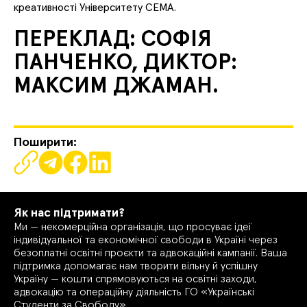
креативності Університету CEMA.
ПЕРЕКЛАД: СОФІЯ
ПАНЧЕНКО, ДИКТОР:
МАКСИМ ДЖАМАН.
Поширити:
Як нас підтримати?
Ми — некомерційна організація, що просуває ідеї
індивідуальної та економічної свободи в Україні через
безоплатні освітні проєкти та адвокаційні кампанії. Ваша
підтримка допомагає нам творити вільну й успішну
Україну — кошти спрямовуються на освітні заходи,
адвокацію та операційну діяльність ГО «Українські
Студенти за Свободу».