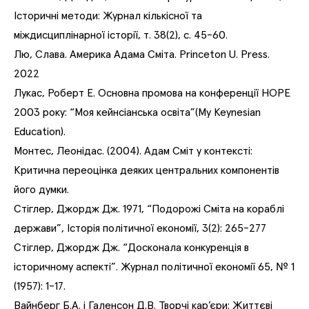
Історичні методи: Журнал кількісної та
міждисциплінарної історії, т. 38(2), с. 45-60.
Лю, Слава. Америка Адама Сміта. Princeton U. Press.
2022
Лукас, Роберт Е. Основна промова на конференції HOPE
2003 року: “Моя кейнсіанська освіта”(
My Keynesian
Education
).
Монтес, Леонідас. (2004). Адам Сміт у контексті:
Критична переоцінка деяких центральних компонентів
його думки.
Стіглер, Джордж Дж. 1971, “Подорожі Сміта на кораблі
держави”, Історія політичної економії, 3(2): 265-277
Стіглер, Джордж Дж. “Досконала конкуренція в
історичному аспекті”. Журнал політичної економії 65, № 1
(1957): 1-17.
Вайнберг Б.А. і Галенсон Д.В. Творчі кар’єри: Життєві