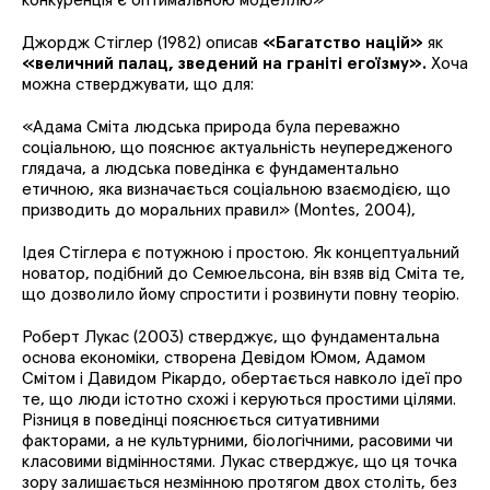
Джордж Стіглер (1982) описав
«Багатство націй»
як
«величний палац, зведений на граніті егоїзму»
.
Хоча
можна стверджувати, що для:
«
Адама Сміта людська природа була переважно
соціальною, що пояснює актуальність неупередженого
глядача, а людська поведінка є фундаментально
етичною, яка визначається соціальною взаємодією, що
призводить до моральних правил
»
(Montes, 2004),
Ідея Стіглера є потужною і простою. Як концептуальний
новатор, подібний до Семюельсона, він взяв від Сміта те,
що дозволило йому спростити і розвинути повну теорію.
Роберт Лукас (2003) стверджує, що фундаментальна
основа економіки, створена Девідом Юмом, Адамом
Смітом і Давидом Рікардо, обертається навколо ідеї про
те, що люди істотно схожі і керуються простими цілями.
Різниця в поведінці пояснюється ситуативними
факторами, а не культурними, біологічними, расовими чи
класовими відмінностями. Лукас стверджує, що ця точка
зору залишається незмінною протягом двох століть, без