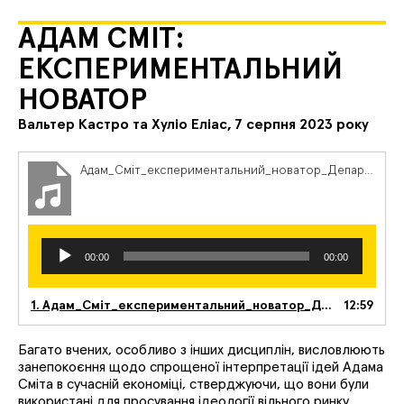
АДАМ СМІТ:
ЕКСПЕРИМЕНТАЛЬНИЙ
НОВАТОР
Вальтер Кастро та Хуліо Еліас,
7 серпня 2023 року
Адам_Сміт_експериментальний_новатор_Департамент_просвіти_УСС
Аудіопрогравач
00:00
00:00
1.
Адам_Сміт_експериментальний_новатор_Департамент_просвіти_УСС
12:59
Багато вчених, особливо з інших дисциплін, висловлюють
занепокоєння щодо спрощеної інтерпретації ідей Адама
Сміта в сучасній економіці, стверджуючи, що вони були
використані для просування ідеології вільного ринку.