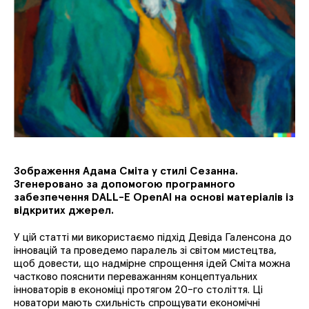
Зображення Адама Сміта у стилі Сезанна.
Згенеровано за допомогою програмного
забезпечення DALL-E OpenAI на основі матеріалів із
відкритих джерел.
У цій статті ми використаємо підхід Девіда Галенсона до
інновацій та проведемо паралель зі світом мистецтва,
щоб довести, що надмірне спрощення ідей Сміта можна
частково пояснити переважанням концептуальних
інноваторів в економіці протягом 20-го століття. Ці
новатори мають схильність спрощувати економічні