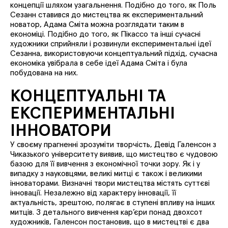
концепції шляхом узагальнення. Подібно до того, як Поль
Сезанн ставився до мистецтва як експериментальний
новатор, Адама Сміта можна розглядати таким в
економіці. Подібно до того, як Пікассо та інші сучасні
художники сприйняли і розвинули експериментальні ідеї
Сезанна, використовуючи концептуальний підхід, сучасна
економіка увібрала в себе ідеї Адама Сміта і була
побудована на них.
КОНЦЕПТУАЛЬНІ ТА
ЕКСПЕРИМЕНТАЛЬНІ
ІННОВАТОРИ
У своєму прагненні зрозуміти творчість, Девід Галенсон з
Чиказького університету виявив, що мистецтво є чудовою
базою для її вивчення з економічної точки зору. Як і у
випадку з науковцями, великі митці є також і великими
інноваторами. Визначні твори мистецтва містять суттєві
інновації. Незалежно від характеру інновації, її
актуальність, зрештою, полягає в ступені впливу на інших
митців. З детального вивчення кар’єри понад двохсот
художників, Галенсон постановив, що в мистецтві є два