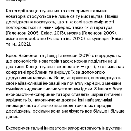
Категорії концептуальних та експериментальних
новаторів стосуються не лише світу мистецтва. Пізніші
дослідження показують, що ті ж самі закономірності
повторюються і в інших сферах, таких як література
(Галенсон 2005, Еліас, 2013), музика (Галенсон 2009),
якісне виноробство (Еліас та ін., 2020) та кулінарія (Еліас
та ін., 2022).
Брюс Вайнберг та Девід Галенсон (2019) стверджують,
що економістів-новаторів також можна поділити на ці
два типи. Концептуальні економісти — це ті, хто визначає
конкретні проблеми та вирішує їх за допомогою
дедуктивних міркувань. Вони, як правило, впроваджують
свої найважливіші інновації на початку кар’єри, з меншим
сумнівом кидаючи виклик усталеним ідеям. З іншого боку,
економісти-експериментатори ставлять ширші питання і
вирішують їх, накопичуючи докази. Їхні найважливіші
інновації часто з’являються після тривалих періодів
досліджень, оскільки вони аналізують все більше і більше
даних.
Експериментальні інноватори використовують індуктивні