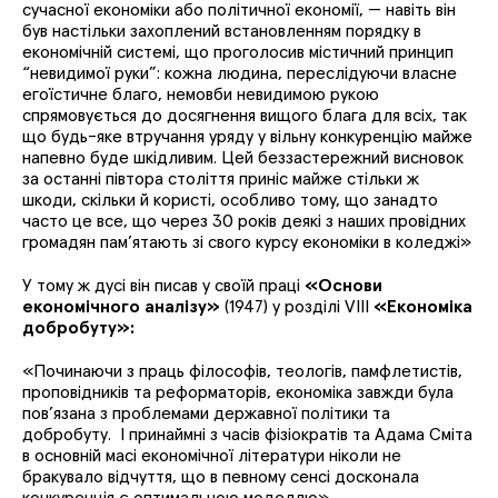
сучасної економіки або політичної економії, — навіть він
був настільки захоплений встановленням порядку в
економічній системі, що проголосив містичний принцип
“невидимої руки”: кожна людина, переслідуючи власне
егоїстичне благо, немовби невидимою рукою
спрямовується до досягнення вищого блага для всіх, так
що будь-яке втручання уряду у вільну конкуренцію майже
напевно буде шкідливим. Цей беззастережний висновок
за останні півтора століття приніс майже стільки ж
шкоди, скільки й користі, особливо тому, що занадто
часто це все, що через 30 років деякі з наших провідних
громадян пам’ятають зі свого курсу економіки в коледжі
»
У тому ж дусі він писав у своїй праці
«Основи
економічного аналізу»
(1947) у розділі VIII
«Економіка
добробуту»:
«
Починаючи з праць філософів, теологів, памфлетистів,
проповідників та реформаторів, економіка завжди була
пов’язана з проблемами державної політики та
добробуту. І принаймні з часів фізіократів та Адама Сміта
в основній масі економічної літератури ніколи не
бракувало відчуття, що в певному сенсі досконала
конкуренція є оптимальною моделлю
»