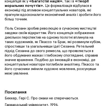
концепцій як у
«Багатстві націй»
, так і в
«Теорії
моральних почуттів»
.
Ця формалізація відбулася в
економіці під впливом концептуальних новаторів, які
прагнули вдосконалити економічний аналіз і зробити його
більш точним.
Поль Сезанн зробив революцію в сучасному мистецтві
завдяки своїм відкриттям. Його концепція зображення
декількох перспектив на одному полотні вплинула на
таких художників, як Пікассо та Брак, які розвинули кубізм,
спростивши та узагальнивши ідеї Сезанна. Ретельний
підхід Сезанна до свого ремесла, що проявляється в
його обдуманих мазках і глибокому спогляданні, справив
значне враження. Подібно до інновацій в економіці, де
концептуальні новатори поглибили аналітику, Пікассо та
його сучасники змінили художнє мовлення, розсунувши
межі уявлення.
Посилання
Беккер, Гері С. Про смаки не сперечаються.
Гарвардський університет, 1996.