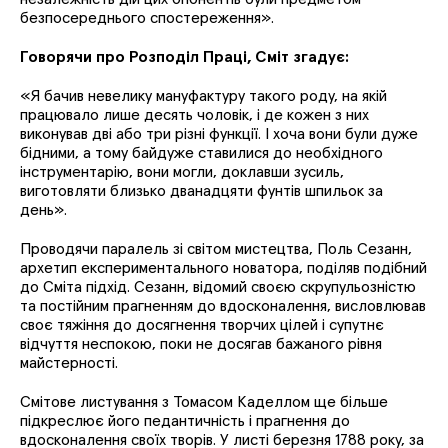
безпосереднього спостереження
»
.
Говорячи про Розподіл Праці, Сміт згадує:
«
Я бачив невелику мануфактуру такого роду, на якій
працювало лише десять чоловік, і де кожен з них
виконував дві або три різні функції. І хоча вони були дуже
бідними, а тому байдуже ставилися до необхідного
інструментарію, вони могли, доклавши зусиль,
виготовляти близько дванадцяти фунтів шпильок за
день
»
.
Проводячи паралель зі світом мистецтва, Поль Сезанн,
архетип експериментального новатора, поділяв подібний
до Сміта підхід. Сезанн, відомий своєю скрупульозністю
та постійним прагненням до вдосконалення, висловлював
своє тяжіння до досягнення творчих цілей і супутнє
відчуття неспокою, поки не досягав бажаного рівня
майстерності.
Смітове листування з Томасом Каделлом ще більше
підкреслює його педантичність і прагнення до
вдосконалення своїх творів. У листі березня 1788 року, за