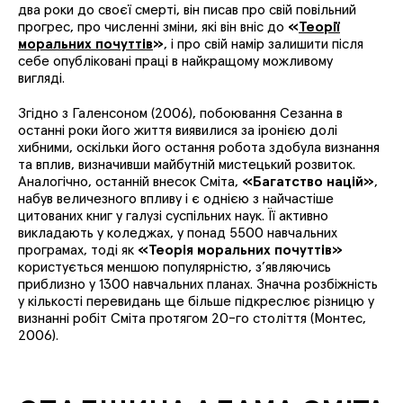
два роки до своєї смерті, він писав про свій повільний
прогрес, про численні зміни, які він вніс до
«
Теорії
моральних почуттів
»
, і про свій намір залишити після
себе опубліковані праці в найкращому можливому
вигляді.
Згідно з Галенсоном (2006), побоювання Сезанна в
останні роки його життя виявилися за іронією долі
хибними, оскільки його остання робота здобула визнання
та вплив, визначивши майбутній мистецький розвиток.
Аналогічно, останній внесок Сміта,
«Багатство націй»
,
набув величезного впливу і є однією з найчастіше
цитованих книг у галузі суспільних наук. Її активно
викладають у коледжах, у понад 5500 навчальних
програмах, тоді як
«Теорія моральних почуттів»
користується меншою популярністю, з’являючись
приблизно у 1300 навчальних планах. Значна розбіжність
у кількості перевидань ще більше підкреслює різницю у
визнанні робіт Сміта протягом 20-го століття (Монтес,
2006).