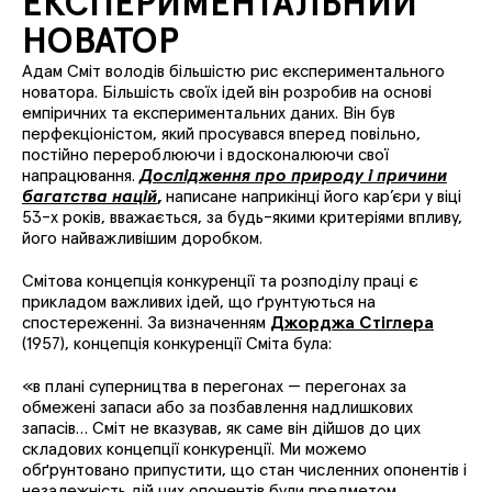
ЕКСПЕРИМЕНТАЛЬНИЙ
НОВАТОР
Адам Сміт володів більшістю рис експериментального
новатора. Більшість своїх ідей він розробив на основі
емпіричних та експериментальних даних. Він був
перфекціоністом, який просувався вперед повільно,
постійно перероблюючи і вдосконалюючи свої
напрацювання.
Дослідження про природу і причини
багатства націй
,
написане наприкінці його кар’єри у віці
53-х років, вважається, за будь-якими критеріями впливу,
його найважливішим доробком.
Смітова концепція конкуренції та розподілу праці є
прикладом важливих ідей, що ґрунтуються на
спостереженні. За визначенням
Джорджа Стіглера
(1957), концепція конкуренції Сміта була:
«
в плані суперництва в перегонах — перегонах за
обмежені запаси або за позбавлення надлишкових
запасів… Сміт не вказував, як саме він дійшов до цих
складових концепції конкуренції. Ми можемо
обґрунтовано припустити, що стан численних опонентів і
незалежність дій цих опонентів були предметом