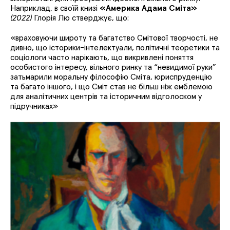
Наприклад, в своїй книзі
«
Америка Адама Сміта»
(2022)
Глорія Лю
стверджує, що:
«
враховуючи широту та багатство Смітової творчості, не
дивно, що історики-інтелектуали, політичні теоретики та
соціологи часто нарікають, що викривлені поняття
особистого інтересу, вільного ринку та “невидимої руки”
затьмарили моральну філософію Сміта, юриспруденцію
та багато іншого, і що Сміт став не більш ніж емблемою
для аналітичних центрів та історичним відголоском у
підручниках»