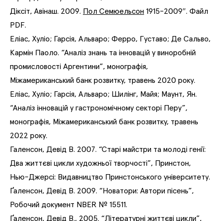
Діксіт, Авінаш. 2009.
Пол Семюельсон
1915-2009″. Файл
PDF.
Еліас, Хуліо; Гарсія, Альваро; Ферро, Густаво; Де Сальво,
Кармін Паоло. “Аналіз знань та інновацій у виноробній
промисловості Аргентини”, монографія,
Міжамериканський банк розвитку, травень 2020 року.
Еліас, Хуліо; Гарсія, Альваро; Шилінг, Майя; Маунт, Ян.
“Аналіз інновацій у гастрономічному секторі Перу”,
монографія, Міжамериканський банк розвитку, травень
2022 року.
Галенсон, Девід В. 2007. “Старі майстри та молоді генії:
Два життєві цикли художньої творчості”, Принстон,
Нью-Джерсі: Видавництво Принстонського університету.
Ґаленсон, Девід В. 2009. “Новатори: Автори пісень”,
Робочий документ NBER № 15511.
Ґаленсон, Девід В., 2005. “Літературні життєві цикли”,