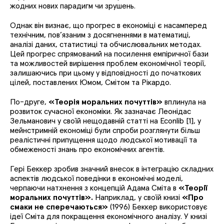
жодних нових парадигм чи зрушень.
Однак він визнає, що прогрес в економіці є насамперед
технічним, пов’язаним з досягненнями в математиці,
аналізі даних, статистиці та обчислювальних методах.
Цей прогрес спрямований на посилення емпіричної бази
та можливостей вирішення проблем економічної теорії,
залишаючись при цьому у відповідності до початкових
цілей, поставлених Юмом, Смітом та Рікардо.
По-друге,
«Теорія моральних почуттів»
вплинула на
розвиток сучасної економіки. Як зазначає Леонідас
Зельманович у своїй нещодавній статті на Econlib [1], у
мейнстримній економіці були спроби розглянути більш
реалістичні припущення щодо людської мотивації та
обмеженості знань про економічних агентів.
Гері Беккер зробив значний внесок в інтеграцію складних
аспектів людської поведінки в економічні моделі,
черпаючи натхнення з концепцій Адама Сміта в
«Теорії
моральних почуттів»
.
Наприклад, у своїй книзі
«Про
смаки не сперечаються»
(1996) Беккер використовує
ідеї Сміта для покращення економічного аналізу. У книзі